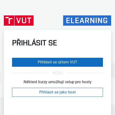
Přejít k hlavnímu obsahu
ELEARNING
PŘIHLÁSIT SE
Přihlásit se účtem VUT
NEBO
Některé kurzy umožňují vstup pro hosty
Přihlásit se jako host